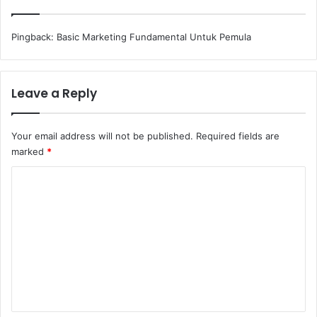
u
k
n
P
g
e
Pingback:
Basic Marketing Fundamental Untuk Pemula
m
u
l
Leave a Reply
a
Your email address will not be published.
Required fields are
marked
*
C
o
m
m
e
n
t