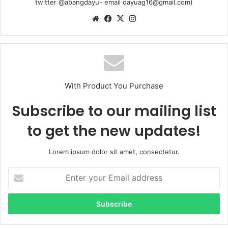
twitter @abangdayu- email dayuag16@gmail.com)
We
Fa
X
Ins
bsi
ce
tag
te
bo
ra
ok
m
With Product You Purchase
Subscribe to our mailing list
to get the new updates!
Lorem ipsum dolor sit amet, consectetur.
E
n
t
e
r
y