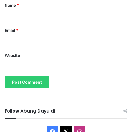
*
Name
*
Email
*
Website
Follow Abang Dayu di
F
X
I