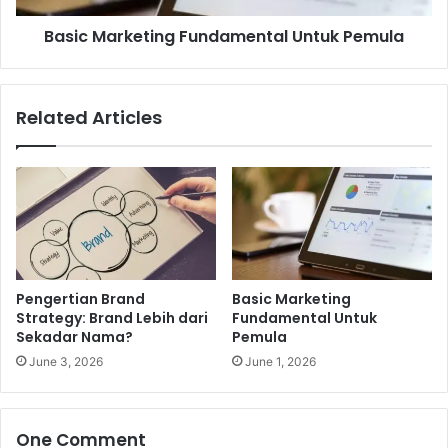
b
k
a
Basic Marketing Fundamental Untuk Pemula
e
i
t
k
i
D
n
Related Articles
a
g
r
F
i
u
J
n
a
d
k
a
a
m
r
e
t
n
Pengertian Brand
Basic Marketing
a
t
Strategy: Brand Lebih dari
Fundamental Untuk
k
a
Sekadar Nama?
Pemula
e
l
June 3, 2026
June 1, 2026
B
U
a
n
n
t
d
u
One Comment