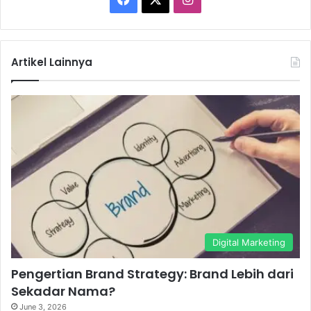
a
n
c
s
Artikel Lainnya
e
t
b
a
o
g
o
r
k
a
m
Digital Marketing
Pengertian Brand Strategy: Brand Lebih dari
Sekadar Nama?
June 3, 2026