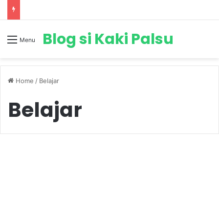
Blog si Kaki Palsu
Menu
Home
/
Belajar
Belajar
Ulasan
Belajar SEO Dasar Untuk
Pemula, Gampang Ga Sih ?
August 16, 2018
17