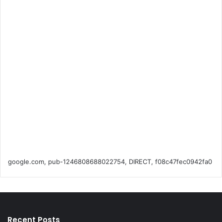
k
a
m
google.com, pub-1246808688022754, DIRECT, f08c47fec0942fa0
Recent Posts