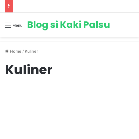
Blog si Kaki Palsu
Menu
Home
/
Kuliner
Kuliner
Kuliner
Sego Jangkrik, Kuliner Lezat
Khas Kota Kudus.
July 10, 2020
12