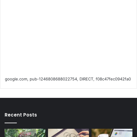
m
google.com, pub-1246808688022754, DIRECT, f08c47fec0942fa0
Recent Posts