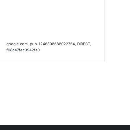
google.com, pub-1246808688022754, DIRECT,
f08c47fec0942fa0