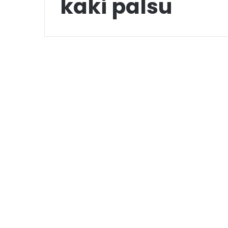
kaki palsu
Ulasan
Tips dan Trik
Menghilangkan Rasa
Sakit Saat
Menggunakan Kaki
Palsu.
July 10, 2023
3