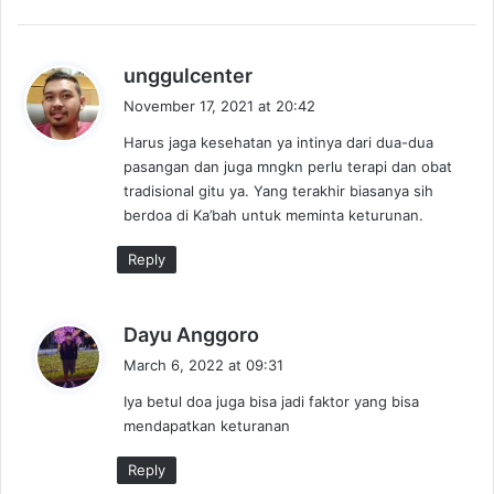
s
unggulcenter
a
November 17, 2021 at 20:42
y
Harus jaga kesehatan ya intinya dari dua-dua
s
pasangan dan juga mngkn perlu terapi dan obat
:
tradisional gitu ya. Yang terakhir biasanya sih
berdoa di Ka’bah untuk meminta keturunan.
Reply
s
Dayu Anggoro
a
March 6, 2022 at 09:31
y
Iya betul doa juga bisa jadi faktor yang bisa
s
mendapatkan keturanan
:
Reply