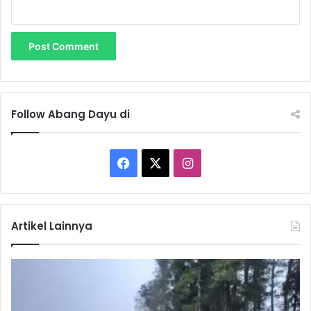
Follow Abang Dayu di
F
X
I
a
n
c
s
Artikel Lainnya
e
t
b
a
o
g