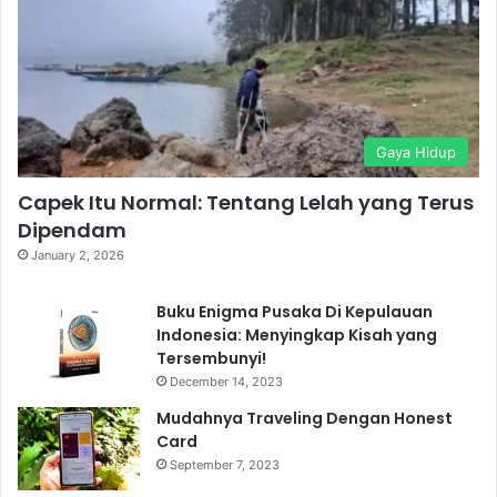
o
r
k
a
m
Gaya Hidup
Capek Itu Normal: Tentang Lelah yang Terus
Dipendam
January 2, 2026
Buku Enigma Pusaka Di Kepulauan
Indonesia: Menyingkap Kisah yang
Tersembunyi!
December 14, 2023
Mudahnya Traveling Dengan Honest
Card
September 7, 2023