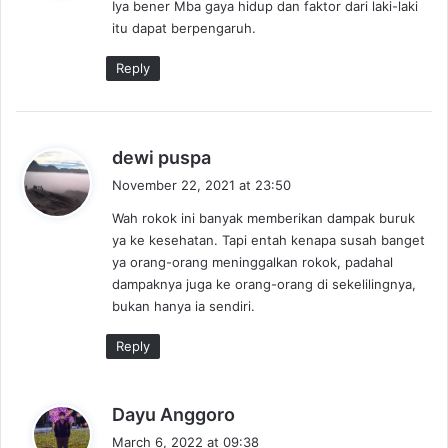
Iya bener Mba gaya hidup dan faktor dari laki-laki
s
itu dapat berpengaruh.
:
Reply
s
dewi puspa
a
November 22, 2021 at 23:50
y
Wah rokok ini banyak memberikan dampak buruk
s
ya ke kesehatan. Tapi entah kenapa susah banget
:
ya orang-orang meninggalkan rokok, padahal
dampaknya juga ke orang-orang di sekelilingnya,
bukan hanya ia sendiri.
Reply
s
Dayu Anggoro
a
March 6, 2022 at 09:38