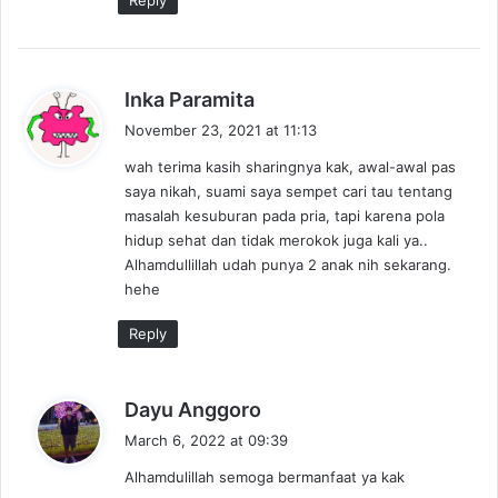
s
Inka Paramita
a
November 23, 2021 at 11:13
y
wah terima kasih sharingnya kak, awal-awal pas
s
saya nikah, suami saya sempet cari tau tentang
:
masalah kesuburan pada pria, tapi karena pola
hidup sehat dan tidak merokok juga kali ya..
Alhamdullillah udah punya 2 anak nih sekarang.
hehe
Reply
s
Dayu Anggoro
a
March 6, 2022 at 09:39
y
Alhamdulillah semoga bermanfaat ya kak
s