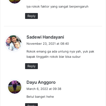
y
iya rokok faktor yang sangat berpengaruh
s
:
Reply
s
Sadewi Handayani
a
November 23, 2021 at 08:40
y
Rokok emang ga ada untung nya yah, yuk pak
s
bapak tinggalin rokok biar bisa subur
:
Reply
s
Dayu Anggoro
a
March 6, 2022 at 09:38
y
Betul banget hehe
s
:
Reply