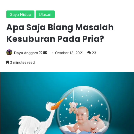
Gaya Hidup
Ulasan
Apa Saja Biang Masalah
Kesuburan Pada Pria?
Dayu Anggoro
F
S
October 13, 2021
23
o
e
3 minutes read
l
n
l
d
o
a
w
n
o
e
n
m
X
a
i
l