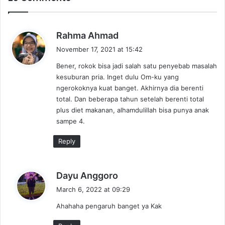
s
Rahma Ahmad
a
November 17, 2021 at 15:42
y
Bener, rokok bisa jadi salah satu penyebab masalah
s
kesuburan pria. Inget dulu Om-ku yang
:
ngerokoknya kuat banget. Akhirnya dia berenti
total. Dan beberapa tahun setelah berenti total
plus diet makanan, alhamdulillah bisa punya anak
sampe 4.
Reply
s
Dayu Anggoro
a
March 6, 2022 at 09:29
y
Ahahaha pengaruh banget ya Kak
s
: