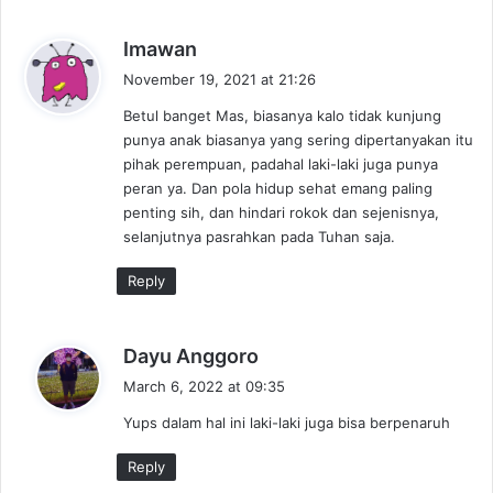
s
Imawan
a
November 19, 2021 at 21:26
y
Betul banget Mas, biasanya kalo tidak kunjung
s
punya anak biasanya yang sering dipertanyakan itu
:
pihak perempuan, padahal laki-laki juga punya
peran ya. Dan pola hidup sehat emang paling
penting sih, dan hindari rokok dan sejenisnya,
selanjutnya pasrahkan pada Tuhan saja.
Reply
s
Dayu Anggoro
a
March 6, 2022 at 09:35
y
Yups dalam hal ini laki-laki juga bisa berpenaruh
s
:
Reply