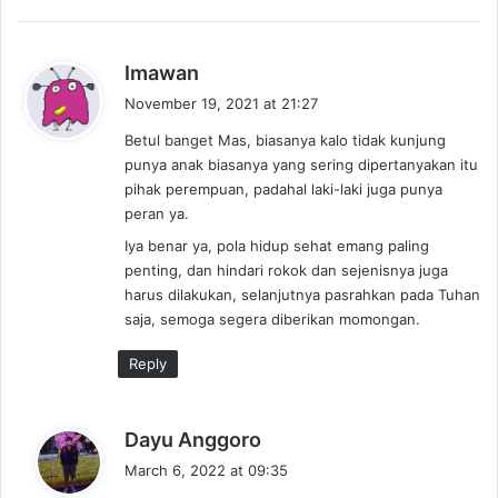
s
Imawan
a
November 19, 2021 at 21:27
y
Betul banget Mas, biasanya kalo tidak kunjung
s
punya anak biasanya yang sering dipertanyakan itu
:
pihak perempuan, padahal laki-laki juga punya
peran ya.
Iya benar ya, pola hidup sehat emang paling
penting, dan hindari rokok dan sejenisnya juga
harus dilakukan, selanjutnya pasrahkan pada Tuhan
saja, semoga segera diberikan momongan.
Reply
s
Dayu Anggoro
a
March 6, 2022 at 09:35
y