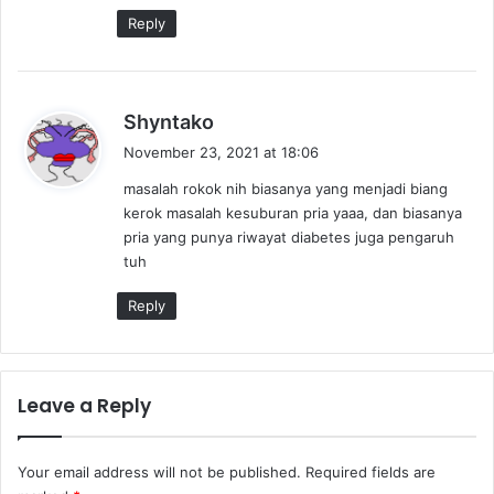
:
Reply
s
Shyntako
a
November 23, 2021 at 18:06
y
masalah rokok nih biasanya yang menjadi biang
s
kerok masalah kesuburan pria yaaa, dan biasanya
:
pria yang punya riwayat diabetes juga pengaruh
tuh
Reply
Leave a Reply
Your email address will not be published.
Required fields are