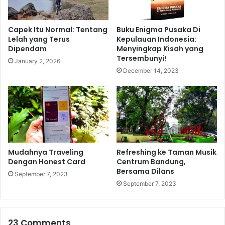
h
a
n
Capek Itu Normal: Tentang
Buku Enigma Pusaka Di
t
Lelah yang Terus
Kepulauan Indonesia:
o
Dipendam
Menyingkap Kisah yang
m
Tersembunyi!
January 2, 2026
P
December 14, 2023
a
i
n
S
y
n
d
r
Mudahnya Traveling
Refreshing ke Taman Musik
o
Dengan Honest Card
Centrum Bandung,
Bersama Dilans
m
September 7, 2023
e
September 7, 2023
23 Comments