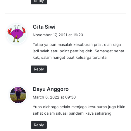
Reply
s
Gita Siwi
a
November 17, 2021 at 19:20
y
Tetap ya pun masalah kesuburan pria , olah raga
s
jadi salah satu point penting deh. Semangat sehat
:
kak, salam hangat buat keluarga tercinta
Reply
s
Dayu Anggoro
a
March 6, 2022 at 09:30
y
Yups olahraga selain menjaga kesuburan juga bikin
s
sehat dalam situasi pandemi kaya sekarang.
:
Reply