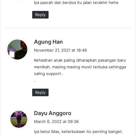
Iya pasrah dan berdoa itu jalan terakhir hehe
s
:
Reply
s
Agung Han
a
November 21, 2021 at 18:49
y
Kehadiran anak paling diharapkan pasangan baru
s
menikah, masing masing musti terbuka sehingga
:
saling support..
.
Reply
s
Dayu Anggoro
a
March 6, 2022 at 09:36
y
Iya betul Mas, keterbukaan itu penting banget.
s