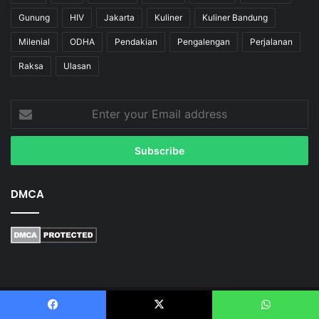
Gunung
HIV
Jakarta
Kuliner
Kuliner Bandung
Milenial
ODHA
Pendakian
Pengalengan
Perjalanan
Raksa
Ulasan
Enter
your
Email
address
DMCA
Abang Dayu © 2023 | Webdev by
Eleganweb