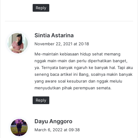
:
Reply
s
Sintia Astarina
a
November 22, 2021 at 20:18
y
Me-maintain kebiasaan hidup sehat memang
s
nggak main-main dan perlu diperhatikan banget,
:
ya. Ternyata banyak ngaruh ke banyak hal. Tapi aku
seneng baca artikel ini Bang, soalnya makin banyak
yang aware soal kesuburan dan nggak melulu
menyudutkan pihak perempuan semata.
Reply
s
Dayu Anggoro
a
March 6, 2022 at 09:38
y