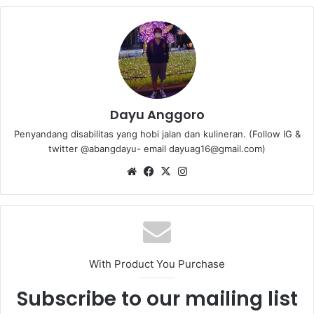
Dayu Anggoro
Penyandang disabilitas yang hobi jalan dan kulineran. (Follow IG &
twitter @abangdayu- email dayuag16@gmail.com)
We
Fa
X
Ins
bsi
ce
tag
te
bo
ra
ok
m
With Product You Purchase
Subscribe to our mailing list