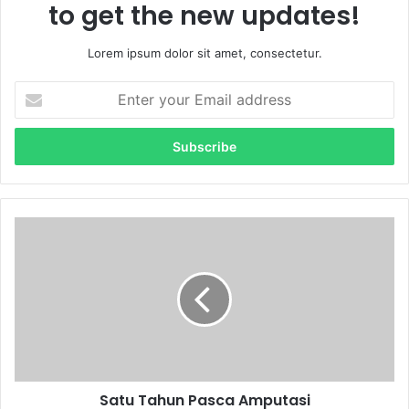
to get the new updates!
Lorem ipsum dolor sit amet, consectetur.
E
n
t
e
r
y
o
u
S
r
a
E
t
m
u
a
T
i
a
l
h
a
u
d
n
d
Satu Tahun Pasca Amputasi
P