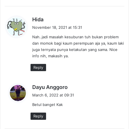
s
Hida
a
November 18, 2021 at 15:31
y
Nah..jadi masalah kesuburan tuh bukan problem
s
dan momok bagi kaum perempuan aja ya, kaum laki
:
juga ternyata punya ketakutan yang sama. Nice
info nih, makasih ya.
Reply
s
Dayu Anggoro
a
March 6, 2022 at 09:31
y
Betul banget Kak
s
:
Reply