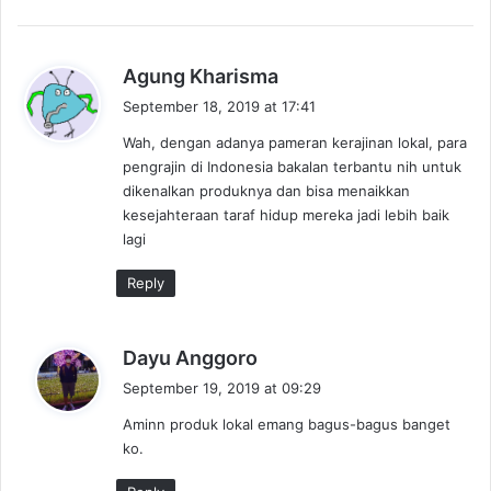
s
Agung Kharisma
a
September 18, 2019 at 17:41
y
Wah, dengan adanya pameran kerajinan lokal, para
s
pengrajin di Indonesia bakalan terbantu nih untuk
:
dikenalkan produknya dan bisa menaikkan
kesejahteraan taraf hidup mereka jadi lebih baik
lagi
Reply
s
Dayu Anggoro
a
September 19, 2019 at 09:29
y
Aminn produk lokal emang bagus-bagus banget
s
ko.
: