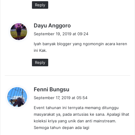
Reply
s
Dayu Anggoro
a
September 19, 2019 at 09:24
y
Iyah banyak blogger yang ngomongin acara keren
s
ini Kak.
:
Reply
s
Fenni Bungsu
a
September 17, 2019 at 05:54
y
Event tahunan ini ternyata memang ditunggu
s
masyarakat ya, pada antusias ke sana. Apalagi lihat
:
koleksi kriya yang unik dan anti mainstream.
Semoga tahun depan ada lagi