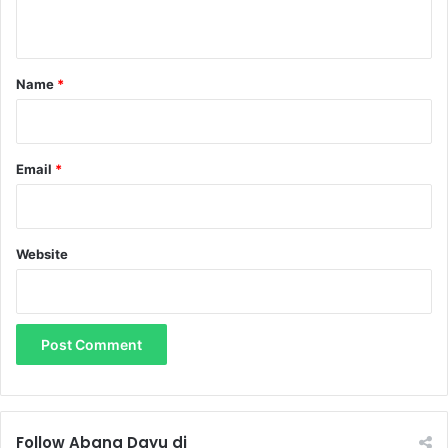
n
t
*
Name
*
Email
*
Website
Follow Abang Dayu di