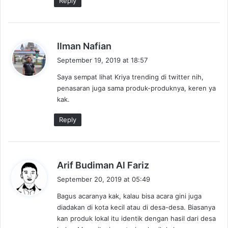
Reply
s
Ilman Nafian
a
September 19, 2019 at 18:57
y
Saya sempat lihat Kriya trending di twitter nih,
s
penasaran juga sama produk-produknya, keren ya
:
kak.
Reply
s
Arif Budiman Al Fariz
a
September 20, 2019 at 05:49
y
Bagus acaranya kak, kalau bisa acara gini juga
s
diadakan di kota kecil atau di desa-desa. Biasanya
:
kan produk lokal itu identik dengan hasil dari desa