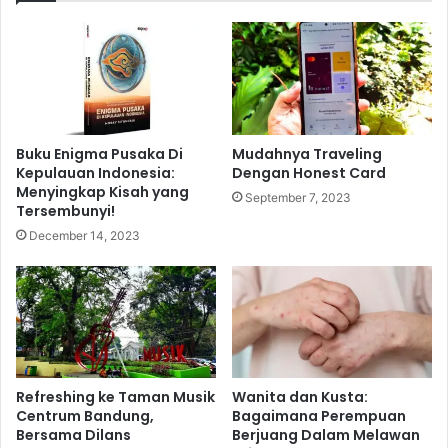
a
,
k
1
M
W
u
a
d
h
a
a
.
n
Buku Enigma Pusaka Di
Mudahnya Traveling
a
Kepulauan Indonesia:
Dengan Honest Card
B
Menyingkap Kisah yang
September 7, 2023
a
Tersembunyi!
r
December 14, 2023
u
y
a
n
g
w
a
j
Refreshing ke Taman Musik
Wanita dan Kusta:
i
Centrum Bandung,
Bagaimana Perempuan
Bersama Dilans
Berjuang Dalam Melawan
b