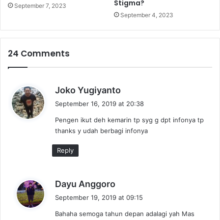
Stigma?
d
September 7, 2023
i
September 4, 2023
c
o
b
24 Comments
a
.
s
Joko Yugiyanto
a
September 16, 2019 at 20:38
y
Pengen ikut deh kemarin tp syg g dpt infonya tp
s
thanks y udah berbagi infonya
:
Reply
s
Dayu Anggoro
a
September 19, 2019 at 09:15
y
Bahaha semoga tahun depan adalagi yah Mas
s