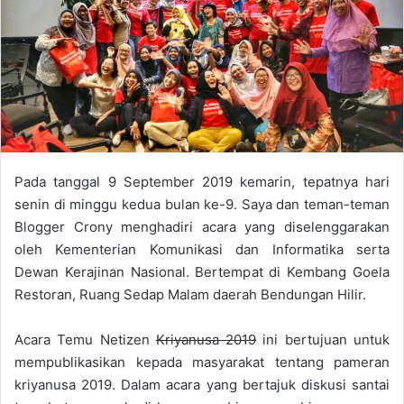
o
e
n
m
X
a
i
l
Pada tanggal 9 September 2019 kemarin, tepatnya hari
senin di minggu kedua bulan ke-9. Saya dan teman-teman
Blogger Crony menghadiri acara yang diselenggarakan
oleh Kementerian Komunikasi dan Informatika serta
Dewan Kerajinan Nasional. Bertempat di Kembang Goela
Restoran, Ruang Sedap Malam daerah Bendungan Hilir.
Acara Temu Netizen
Kriyanusa 2019
ini bertujuan untuk
mempublikasikan kepada masyarakat tentang pameran
kriyanusa 2019. Dalam acara yang bertajuk diskusi santai