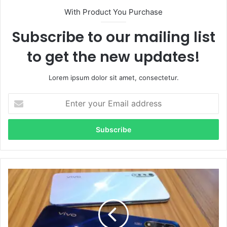
With Product You Purchase
Subscribe to our mailing list
to get the new updates!
Lorem ipsum dolor sit amet, consectetur.
E
n
t
e
r
y
o
u
v
r
i
E
v
m
o
a
S
i
1