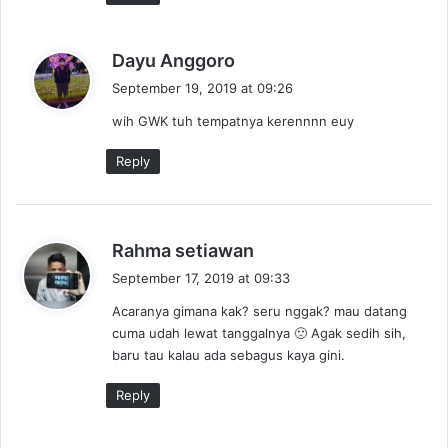
s
Dayu Anggoro
a
September 19, 2019 at 09:26
y
wih GWK tuh tempatnya kerennnn euy
s
:
Reply
s
Rahma setiawan
a
September 17, 2019 at 09:33
y
Acaranya gimana kak? seru nggak? mau datang
s
cuma udah lewat tanggalnya 🙁 Agak sedih sih,
:
baru tau kalau ada sebagus kaya gini.
Reply