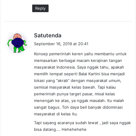
:
Reply
s
Satutenda
a
September 16, 2019 at 20:41
y
Konsep pemerintah keren yaitu membantu untuk
s
memasarkan berbagai macam kerajinan tangan
:
masyarakat Indonesia. Saya nggak tahu, apakah
memilih tempat seperti Balai Kartini bisa menjadi
lokasi yang “akrab” dengan masyarakat umum,
semisal masyarakat kelas bawah. Tapi kalau
pemerintah punya target pasar, misal kelas
menengah ke atas, ya nggak masalah. Itu malah
sangat bagus. Toh daya beli banyak didominasi
masyarakat di kelas itu.
Tapi sayang acaranya sudah lewat , jadi saya nggak
bisa datang…. Hehehehehe