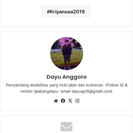
Kriyanusa2019
Dayu Anggoro
Penyandang disabilitas yang hobi jalan dan kulineran. (Follow IG &
twitter @abangdayu- email dayuag16@gmail.com)
We
Fa
X
Ins
bsi
ce
tag
te
bo
ra
ok
m