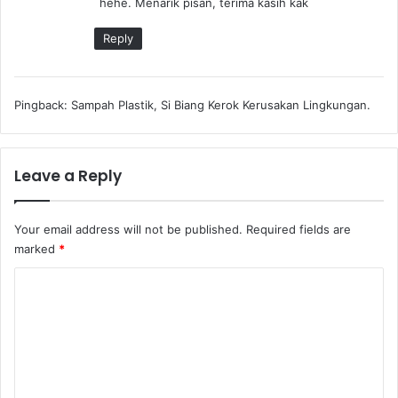
hehe. Menarik pisan, terima kasih kak
Reply
Pingback:
Sampah Plastik, Si Biang Kerok Kerusakan Lingkungan.
Leave a Reply
Your email address will not be published.
Required fields are
marked
*
C
o
m
m
e