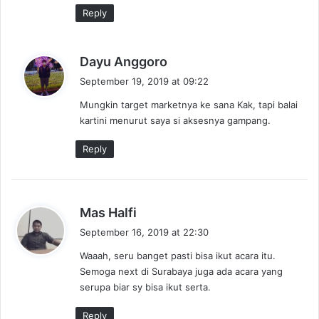
Reply
s
Dayu Anggoro
a
September 19, 2019 at 09:22
y
Mungkin target marketnya ke sana Kak, tapi balai
s
kartini menurut saya si aksesnya gampang.
:
Reply
s
Mas Halfi
a
September 16, 2019 at 22:30
y
Waaah, seru banget pasti bisa ikut acara itu.
s
Semoga next di Surabaya juga ada acara yang
:
serupa biar sy bisa ikut serta.
Reply