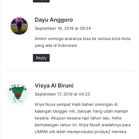
s
Dayu Anggoro
a
September 19, 2019 at 09:24
y
Aminn semoga acaranya bisa ke semua kota-kota
s
yang ada di Indonesia
:
Reply
s
Visya Al Biruni
a
September 17, 2019 at 04:23
y
Kriya Nusa sempat Hadi bahan omongan di
s
kalangan blogger nih, banyak Yang udah mampir
:
kesana. Akupun kesana tapi tahun lalu, hehe
berhalangan tahun ini. Kriya NusA wadahnya para
UMKM utk lebih memproduksi produk2 mereka