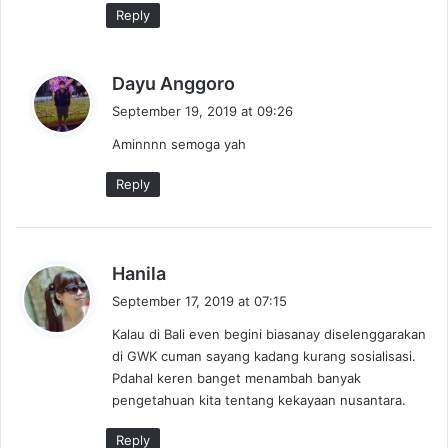
Reply
s
Dayu Anggoro
a
September 19, 2019 at 09:26
y
Aminnnn semoga yah
s
:
Reply
s
Hanila
a
September 17, 2019 at 07:15
y
Kalau di Bali even begini biasanay diselenggarakan
s
di GWK cuman sayang kadang kurang sosialisasi.
:
Pdahal keren banget menambah banyak
pengetahuan kita tentang kekayaan nusantara.
Reply