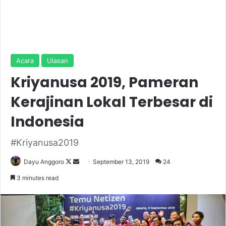
Acara
Ulasan
Kriyanusa 2019, Pameran
Kerajinan Lokal Terbesar di
Indonesia
#Kriyanusa2019
Dayu Anggoro
F
S
September 13, 2019
24
o
e
3 minutes read
l
n
l
d
o
a
w
n