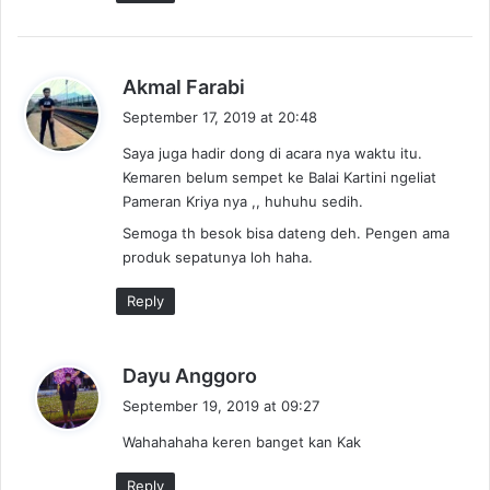
s
Akmal Farabi
a
September 17, 2019 at 20:48
y
Saya juga hadir dong di acara nya waktu itu.
s
Kemaren belum sempet ke Balai Kartini ngeliat
:
Pameran Kriya nya ,, huhuhu sedih.
Semoga th besok bisa dateng deh. Pengen ama
produk sepatunya loh haha.
Reply
s
Dayu Anggoro
a
September 19, 2019 at 09:27
y
Wahahahaha keren banget kan Kak
s
:
Reply