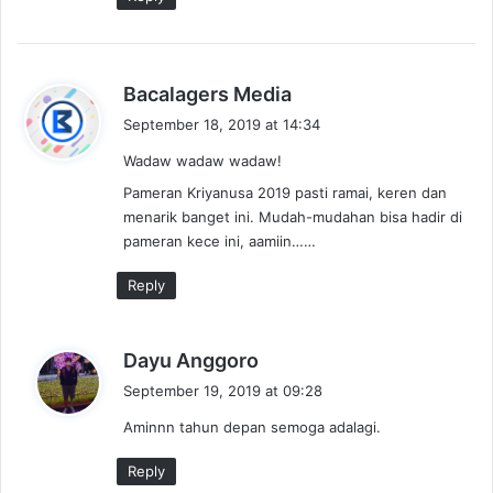
s
Bacalagers Media
a
September 18, 2019 at 14:34
y
Wadaw wadaw wadaw!
s
:
Pameran Kriyanusa 2019 pasti ramai, keren dan
menarik banget ini. Mudah-mudahan bisa hadir di
pameran kece ini, aamiin……
Reply
s
Dayu Anggoro
a
September 19, 2019 at 09:28
y
Aminnn tahun depan semoga adalagi.
s
:
Reply